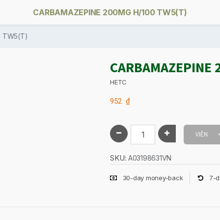
CARBAMAZEPINE 200MG H/100 TW5(T)
0 TW5(T)
CARBAMAZEPINE 2
HETC
952
₫
SKU:
A03198631VN
30-day money-back
7-d