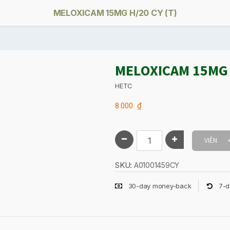
MELOXICAM 15MG H/20 CY (T)
MELOXICAM 15MG H
HETC
8.000
₫
SKU:
A01001459CY
30-day money-back
7-d