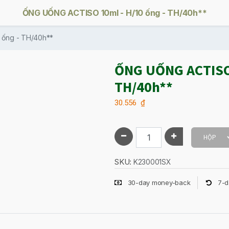
ỐNG UỐNG ACTISO 10ml - H/10 ống - TH/40h**
 ống - TH/40h**
ỐNG UỐNG ACTISO 
TH/40h**
30.556
₫
SKU:
K230001SX
30-day money-back
7-d