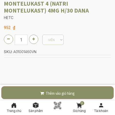
MONTELUKAST 4 (NATRI
MONTELUKAST) 4MG H/30 DANA
HETC
952
₫
SKU:
A01001460VN
Thêm vào giỏ hàng
0
Trang chủ
Sản phẩm
Giỏ hàng
Tài khoản